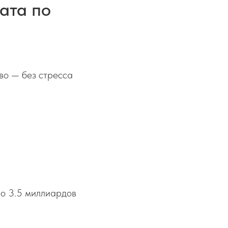
ата по
во — без стресса
ло 3.5 миллиардов