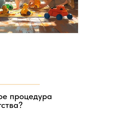
ое процедура
тства?