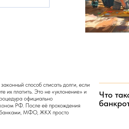
 законный способ списать долги, если
те их платить. Это не «уклонение» и
Что так
роцедура официально
банкро
коном РФ. После её прохождения
 банками, МФО, ЖКХ просто