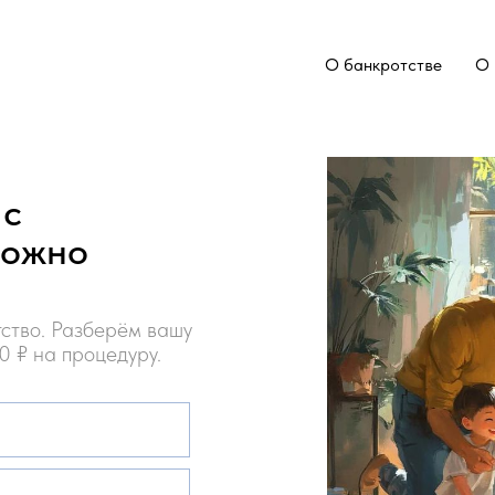
О банкротстве
О 
 с
можно
ство. Разберём вашу
0 ₽ на процедуру.